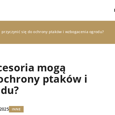
 przyczynić się do ochrony ptaków i wzbogacenia ogrodu?
cesoria mogą
 ochrony ptaków i
odu?
INNE
 2025
INNE