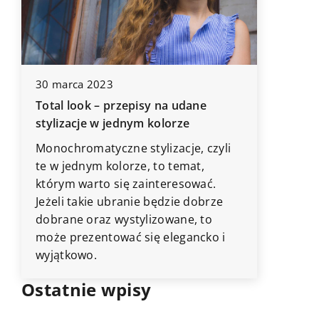
18 paźdz
30 marca 2023
Jak dobr
Total look – przepisy na udane
dla włas
stylizacje w jednym kolorze
Przekona
Monochromatyczne stylizacje, czyli
komfort
te w jednym kolorze, to temat,
sportowe
h
którym warto się zainteresować.
Dowiedz 
Jeżeli takie ubranie będzie dobrze
aspektac
dobrane oraz wystylizowane, to
uwagę!
może prezentować się elegancko i
wyjątkowo.
Ostatnie wpisy