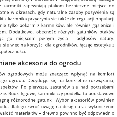
ne karmniki zapewniają ptakom bezpieczne miejsce do
totne w okresach, gdy naturalne zasoby pożywienia są
i z karmnika przyczynia się także do regulacji populacji
nie tylko pokarm z karmników, ale również gąsienice i
inom. Dodatkowo, obecność różnych gatunków ptaków
iąc go miejscem pełnym życia i odgłosów natury.
się więc na korzyści dla ogrodników, łącząc estetykę z
społeczności.
niane akcesoria do ogrodu
iów ogrodowych może znacząco wpłynąć na komfort
ego ogrodu. Decydując się na konkretne rozwiązania,
aspektów. Po pierwsze, zastanów się nad potrzebami
zie. Budki lęgowe, karmniki czy poidełka to podstawowe
iągną różnorodne gatunki. Wybór akcesoriów powinien
odu, dlatego zwróć uwagę na design oraz wykończenie
trwałość materiałów – drewno powinno być odpowiednio