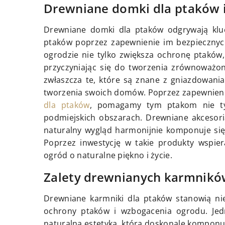
Drewniane domki dla ptaków i
Drewniane domki dla ptaków odgrywają kluc
ptaków poprzez zapewnienie im bezpiecznych
ogrodzie nie tylko zwiększa ochronę ptaków, 
przyczyniając się do tworzenia zrównoważo
zwłaszcza te, które są znane z gniazdowani
tworzenia swoich domów. Poprzez zapewnienie
dla ptaków
, pomagamy tym ptakom nie tylk
podmiejskich obszarach. Drewniane akcesoria
naturalny wygląd harmonijnie komponuje się
Poprzez inwestycję w takie produkty wspie
ogród o naturalne piękno i życie.
Zalety drewnianych karmnikó
Drewniane karmniki dla ptaków stanowią nie
ochrony ptaków i wzbogacenia ogrodu. Jed
naturalna estetyka, która doskonale komponuj