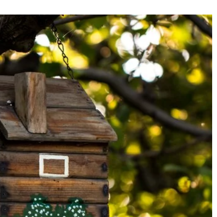
6 września 2024
buty sportowe
Jak skutecznie używać płynów do
a?
dezynfekcji w praktyce
podologicznej?
brać najbardziej
czne buty
Dowiedz się więcej o skutecznym
o dziecka.
stosowaniu płynów dezynfekcyjnyc
 najważniejszych
w praktyce podologicznej, by
należy zwrócić
zapewnić najwyższe standardy
higieny i bezpieczeństwa.