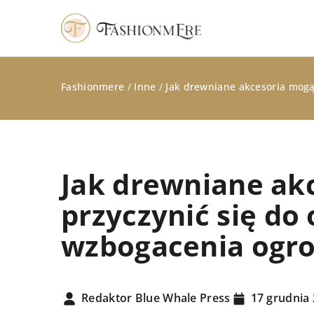
Fashionmere
/
Inne
/
Jak drewniane akcesoria mogą
Jak drewniane ak
przyczynić się do
wzbogacenia ogr
STYLIZACJE
Redaktor Blue Whale Press
17 grudnia