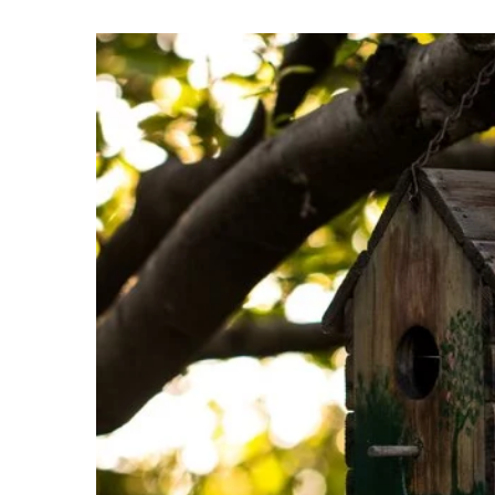
18 października 2023
Jak dobrać idealne 
dla własnego dzieck
Przekonaj się, jak wy
komfortowe i bezpie
sportowe dla Twojeg
Dowiedz się więcej o
aspektach, na które 
uwagę!