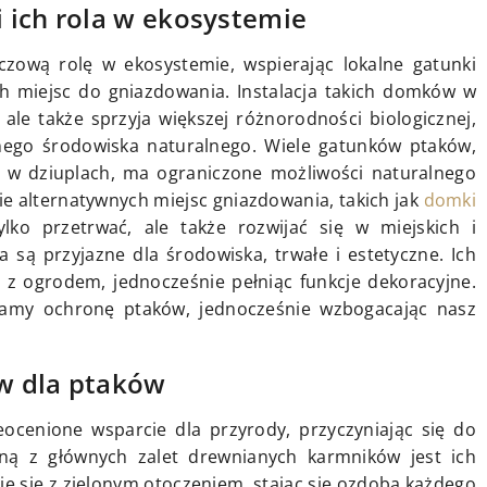
 ich rola w ekosystemie
zową rolę w ekosystemie, wspierając lokalne gatunki
 miejsc do gniazdowania. Instalacja takich domków w
ale także sprzyja większej różnorodności biologicznej,
nego środowiska naturalnego. Wiele gatunków ptaków,
a w dziuplach, ma ograniczone możliwości naturalnego
 alternatywnych miejsc gniazdowania, takich jak
domki
o przetrwać, ale także rozwijać się w miejskich i
 są przyjazne dla środowiska, trwałe i estetyczne. Ich
 z ogrodem, jednocześnie pełniąc funkcje dekoracyjne.
ramy ochronę ptaków, jednocześnie wzbogacając nasz
w dla ptaków
ocenione wsparcie dla przyrody, przyczyniając się do
ną z głównych zalet drewnianych karmników jest ich
e się z zielonym otoczeniem, stając się ozdobą każdego