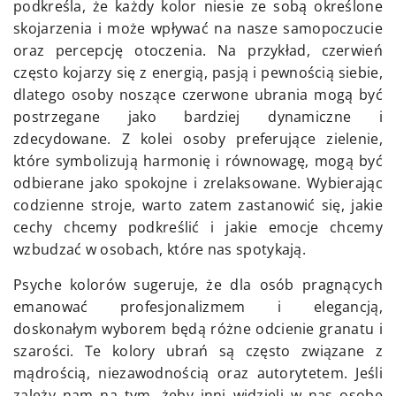
podkreśla, że każdy kolor niesie ze sobą określone
skojarzenia i może wpływać na nasze samopoczucie
oraz percepcję otoczenia. Na przykład, czerwień
często kojarzy się z energią, pasją i pewnością siebie,
dlatego osoby noszące czerwone ubrania mogą być
postrzegane jako bardziej dynamiczne i
zdecydowane. Z kolei osoby preferujące zielenie,
które symbolizują harmonię i równowagę, mogą być
odbierane jako spokojne i zrelaksowane. Wybierając
codzienne stroje, warto zatem zastanowić się, jakie
cechy chcemy podkreślić i jakie emocje chcemy
wzbudzać w osobach, które nas spotykają.
Psyche kolorów sugeruje, że dla osób pragnących
emanować profesjonalizmem i elegancją,
doskonałym wyborem będą różne odcienie granatu i
szarości. Te kolory ubrań są często związane z
mądrością, niezawodnością oraz autorytetem. Jeśli
zależy nam na tym, żeby inni widzieli w nas osobę