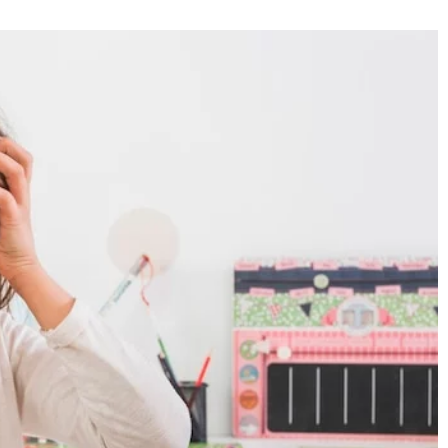
21 października 2024
Sekrety zdrowej diety dla
promiennej cery i lśniących włosów
robę kapsułową,
 osobisty styl?
Odkryj potęgę zdrowego odżywiani
w dbaniu o urodę. Przeczytaj jak
enia garderoby
właściwa dieta wpływa na cerę i
 tylko ułatwi
włosy, by były one zawsze zdrowe,
odowe, ale
lśniące i pełne życia.
 niepowtarzalny
k wybierać
 pewnie i
a.