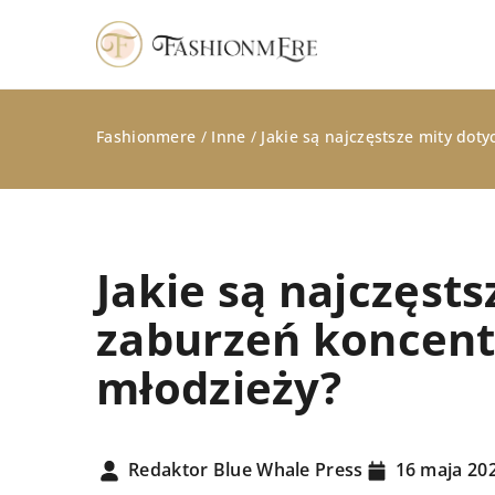
Fashionmere
/
Inne
/
Jakie są najczęstsze mity doty
Jakie są najczęst
zaburzeń koncentra
młodzieży?
STYLIZACJE
Redaktor Blue Whale Press
16 maja 20