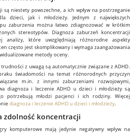
i są niestety powszechne, a ich wpływ na postrzeganie
a dzieci, jak i młodzieży. Jednym z największych
typu zaburzenia można łatwo zdiagnozować w krótkim
zonych stereotypów. Diagnoza zaburzeń koncentracji
j analizy, które uwzględniają różnorodne aspekty
 ten często jest skomplikowany i wymaga zaangażowania
dywidualizowane metody oceny.
e trudności z uwagą są automatycznie związane z ADHD.
braku świadomości na temat różnorodnych przyczyn
wiązane m.in. z innymi zaburzeniami rozwojowymi,
a diagnoza i leczenie ADHD u dzieci i młodzieży są
o potrzebują młodzi pacjenci i ich rodziny. Więcej
onie
diagnoza i leczenie ADHD u dzieci i młodzieży
.
 zdolność koncentracji
 gry komputerowe mają jedynie negatywny wpływ na