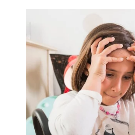
21 sierpnia 2025
Jak zbudować garde
która podkreśli Twój
Odkryj tajniki tworz
kapsułowej, która nie
codzienne wybory m
także podkreśli Twój
styl. Dowiedz się, ja
ubrania, aby czuć się
stylowo każdego dni