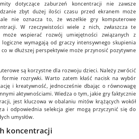
 mity dotyczące zaburzeń koncentracji nie zawsze
ędzanie zbyt dużej ilości czasu przed ekranem może
ale nie oznacza to, że wszelkie gry komputerowe
racji. W rzeczywistości wiele z nich, zwłaszcza te
i, może wspierać rozwój umiejętności związanych z
zy logiczne wymagają od graczy intensywnego skupienia
 co w dłuższej perspektywie może przynosić pozytywne
uterowe są korzystne dla rozwoju dzieci. Należy zwrócić
 formie rozrywki. Warto zatem kłaść nacisk na wybór
rację i kreatywność, jednocześnie dbając o równowagę
ymi aktywnościami. Wiedza o tym, jakie gry faktycznie
acji, jest kluczowa w obalaniu mitów krążących wokół
a i odpowiednia selekcja gier mogą przyczynić się do
odych umysłów.
h koncentracji