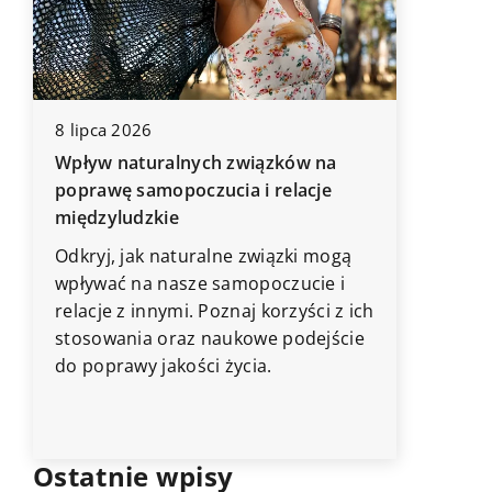
8 lipca 2026
21 sierp
Wpływ naturalnych związków na
poprawę samopoczucia i relacje
Jak zbu
międzyludzkie
która po
a
Odkryj, jak naturalne związki mogą
Odkryj t
wpływać na nasze samopoczucie i
kapsułow
relacje z innymi. Poznaj korzyści z ich
codzien
stosowania oraz naukowe podejście
także po
do poprawy jakości życia.
styl. Do
ubrania,
stylowo 
Ostatnie wpisy