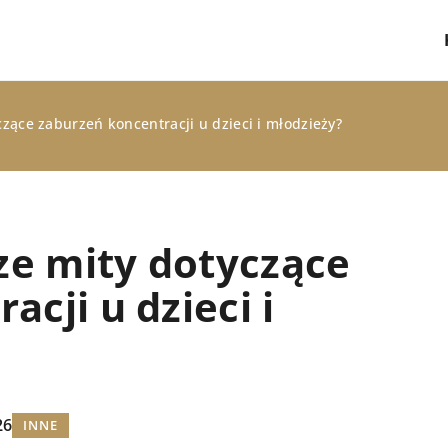
czące zaburzeń koncentracji u dzieci i młodzieży?
sze mity dotyczące
cji u dzieci i
KUCHNIA
26
INNE