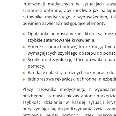
interwencji medycznych w sytuacjach awa
starannie dobrane, aby możliwie jak najlepi
ratownika medycznego z wyposażeniem, ta
powinien zawierać następujące elementy:
Opatrunki hemostatyczne, które są niez
szybkie zatamowanie krwawienia.
Apteczki samochodowe, które mogą być uż
wymagających szybkiego dostępu do pods
Środki do dezynfekcji, które pozwalają na 
pomocy.
Bandaże i plastry o różnych rozmiarach do
Jednorazowe rękawiczki ochronne, niezbęd
Plecy ratownika medycznego z wyposaże
niezbędne, stanowią niezastąpione narzędzie
szybkość działania w każdej sytuacji kry
przyczyniając się do podtrzymania życia i z
przybycia pełnej pomocy. Dzięki właści