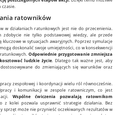
cję poszczególnych etapów akcji.
Dzięki temu możliwe
 czasie.
wania ratowników
w w działaniach ratunkowych jest nie do przecenienia.
m zdobycie nie tylko podstawowej wiedzy, ale przede
są kluczowe w sytuacjach awaryjnych. Poprzez symulacje
 mogą doskonalić swoje umiejętności, co w konsekwencji
 ratunkowych.
Odpowiednie przygotowanie zmniejsza
kosztować ludzkie życie
. Dlatego tak ważne jest, aby
i dostosowywane do zmieniających się warunków oraz
racy zespołowej i koordynacji wielu ról równocześnie.
pracy i komunikacji w zespole ratowniczym, co jest
racji.
Wspólne ćwiczenia pozwalają ratownikom
co z kolei pozwala usprawnić strategie działania. Bez
y sprzęt może nie przynieść oczekiwanych rezultatów w