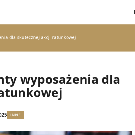
ia dla skutecznej akcji ratunkowej
ty wyposażenia dla
ratunkowej
KOSMETYKI
025
INNE