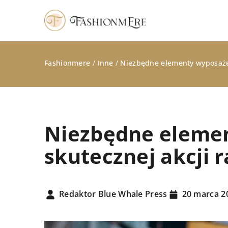
Fashionmere
/
Inne
/
Niezbędne elementy wyposażen
Niezbędne elemen
skutecznej akcji 
STYLIZACJE
Redaktor Blue Whale Press
20 marca 2