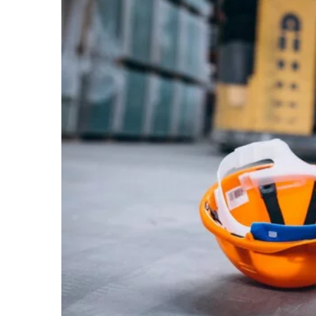
21 lutego 2026
Kreatywne sposoby 
wykorzystanie żeli 
domowej stylizacji p
Odkryj, jak żele bud
wzbogacić Twoją dom
paznokci. Dowiedz się
stosować, by uzyskać
salonu kosmetyczneg
techniki, które ułatwi
stylizację paznokci
zaciszu.