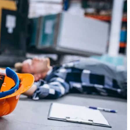
21 stycznia 2025
na
Korzyści zdrowotne i zastosowania
budujących w
naturalnych ekstraktów roślinnych
aznokci
w codziennej pielęgnacji.
ujące mogą
Odkryj, jak naturalne ekstrakty
ową stylizację
roślinne mogą zrewolucjonizować
, jak je
Twoją codzienną pielęgnację. Pozna
 efekt niczym z
ich korzyści zdrowotne i
o. Poznaj
zastosowania w kosmetykach.
ą pielęgnację i
 w domowym