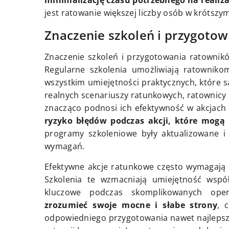
minimalizację czasu potrzebnego na realiza
jest ratowanie większej liczby osób w krótszym
Znaczenie szkoleń i przygoto
Znaczenie szkoleń i przygotowania ratownikó
Regularne szkolenia umożliwiają ratowniko
wszystkim umiejętności praktycznych, które 
realnych scenariuszy ratunkowych, ratownicy
znacząco podnosi ich efektywność w akcjach
ryzyko błędów podczas akcji, które mogą 
programy szkoleniowe były aktualizowane 
wymagań.
Efektywne akcje ratunkowe często wymagają p
Szkolenia te wzmacniają umiejętność współ
kluczowe podczas skomplikowanych ope
zrozumieć swoje mocne i słabe strony
, 
odpowiedniego przygotowania nawet najlepsz