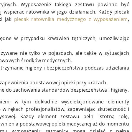
ryjnych. Wyposażenie takiego zestawu powinno być
ej wspierać ratownika w jego działaniach. Każdy plecak
ki jak
plecak ratownika medycznego z wyposażeniem
,
będne w przypadku krwawień tętniczych, umożliwiając
ywane nie tylko w pojazdach, ale także w sytuacjach
tawowych środków medycznych.
utrzymanie higieny i bezpieczeństwa podczas udzielania
 zapewnienia podstawowej opieki przy urazach.
ne do zachowania standardów bezpieczeństwa i higieny.
niem, w tym dokładnie wyselekcjonowane elementy
 w rękach profesjonalistów, zapewniając skuteczność i
zysowej. Każdy element zestawu pełni istotną rolę,
apewnienia podstawowej opieki medycznej aż do momentu
wemu wyposażeniu ratownicy mogą działać z pełną