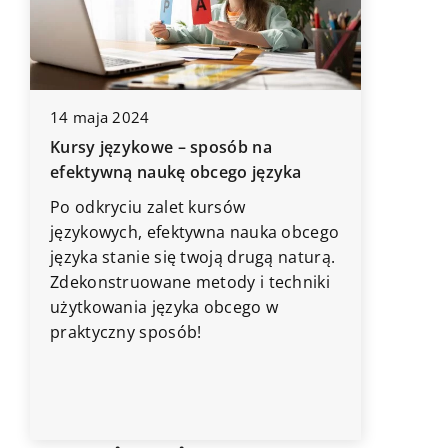
14 maja 2024
21 luteg
Kursy językowe – sposób na
Kreatyw
efektywną naukę obcego języka
wykorzys
domowej 
Po odkryciu zalet kursów
językowych, efektywna nauka obcego
Odkryj, 
języka stanie się twoją drugą naturą.
wzbogac
j
Zdekonstruowane metody i techniki
paznokci
użytkowania języka obcego w
stosować
praktyczny sposób!
salonu 
techniki,
styliza
zaciszu.