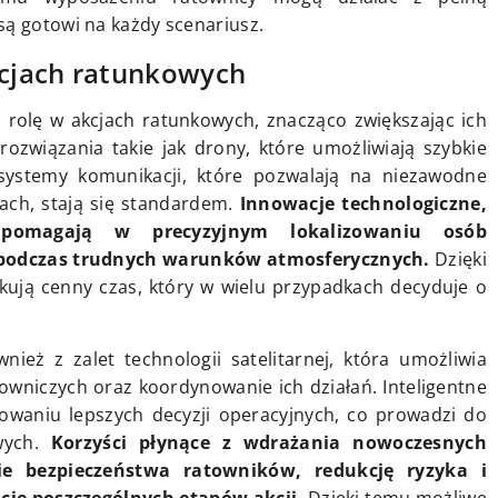
są gotowi na każdy scenariusz.
cjach ratunkowych
rolę w akcjach ratunkowych, znacząco zwiększając ich
ozwiązania takie jak drony, które umożliwiają szybkie
ystemy komunikacji, które pozwalają na niezawodne
ach, stają się standardem.
Innowacje technologiczne,
, pomagają w precyzyjnym lokalizowaniu osób
 podczas trudnych warunków atmosferycznych.
Dzięki
ją cenny czas, który w wielu przypadkach decyduje o
ież z zalet technologii satelitarnej, która umożliwia
towniczych oraz koordynowanie ich działań. Inteligentne
waniu lepszych decyzji operacyjnych, co prowadzi do
owych.
Korzyści płynące z wdrażania nowoczesnych
ie bezpieczeństwa ratowników, redukcję ryzyka i