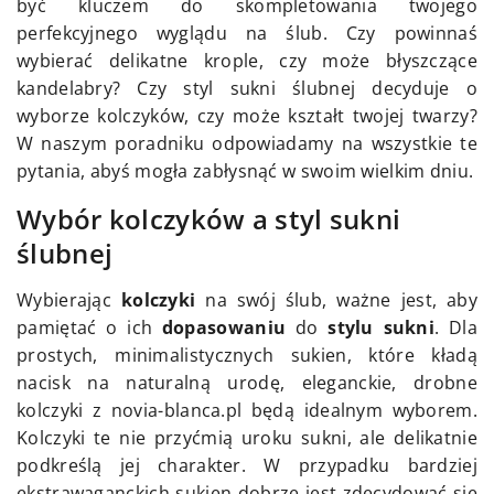
być kluczem do skompletowania twojego
perfekcyjnego wyglądu na ślub. Czy powinnaś
wybierać delikatne krople, czy może błyszczące
kandelabry? Czy styl sukni ślubnej decyduje o
wyborze kolczyków, czy może kształt twojej twarzy?
W naszym poradniku odpowiadamy na wszystkie te
pytania, abyś mogła zabłysnąć w swoim wielkim dniu.
Wybór kolczyków a styl sukni
ślubnej
Wybierając
kolczyki
na swój ślub, ważne jest, aby
pamiętać o ich
dopasowaniu
do
stylu sukni
. Dla
prostych, minimalistycznych sukien, które kładą
nacisk na naturalną urodę, eleganckie, drobne
kolczyki z novia-blanca.pl będą idealnym wyborem.
Kolczyki te nie przyćmią uroku sukni, ale delikatnie
podkreślą jej charakter. W przypadku bardziej
ekstrawaganckich sukien dobrze jest zdecydować się