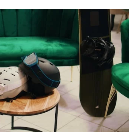
1 lutego 2025
Jak wybrać idealną biżuterię na
prezent dla bliskiej osoby?
odatków, które
lny styl
Dowiedz się, jak dopasować biżuter
do charakteru i stylu bliskiej osoby,
mogą
aby Twój prezent był wyjątkowy i
ją osobowość
niezapomniany. Praktyczne
ylizacjom
wskazówki i porady od ekspertów.
arakteru.
erać akcesoria,
 wygląd,
jątkowość.