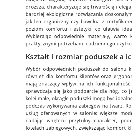
droższa, charakteryzuje się trwałością i eleg
bardziej ekologiczne rozwiązania doskonały
jak len organiczny czy bawełna z certyfikat
poziom komfortu i estetyki, co ułatwia ide
Wybierając odpowiednie materiały, warto 
praktycznymi potrzebami codziennego użytko
Kształt i rozmiar poduszek a i
Wybór odpowiednich poduszek do salonu kosm
również dla komfortu klientów oraz ergonom
mają znaczący wpływ na ich funkcjonalność 
sprawdzają się jako podparcie dla nóg, co 
kolei małe, okrągłe poduszki mogą być ideal
podczas wykonywania zabiegów na twarz. Ro
usług oferowanych w salonie: większe mode
nadając wnętrzu przytulny charakter, pod
fotelach zabiegowych, zwiększając komfort k