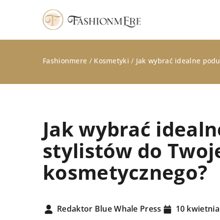
Fashionmere
/
Kosmetyki
/
Jak wybrać idealne podu
Jak wybrać idealn
stylistów do Twoj
kosmetycznego?
STYLIZACJE
Redaktor Blue Whale Press
10 kwietnia