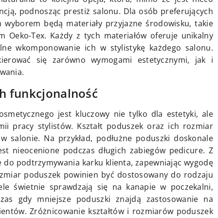
ancją, podnosząc prestiż salonu. Dla osób preferujących
m wyborem będą materiały przyjazne środowisku, takie
em Oeko-Tex. Każdy z tych materiałów oferuje unikalny
alne wkomponowanie ich w stylistykę każdego salonu.
kierować się zarówno wymogami estetycznymi, jak i
wania.
ch funkcjonalność
etycznego jest kluczowy nie tylko dla estetyki, ale
ii pracy stylistów. Kształt poduszek oraz ich rozmiar
w salonie. Na przykład, podłużne poduszki doskonale
jest nieocenione podczas długich zabiegów pedicure. Z
ne do podtrzymywania karku klienta, zapewniając wygodę
zmiar poduszek powinien być dostosowany do rodzaju
le świetnie sprawdzają się na kanapie w poczekalni,
czas gdy mniejsze poduszki znajdą zastosowanie na
lientów. Zróżnicowanie kształtów i rozmiarów poduszek