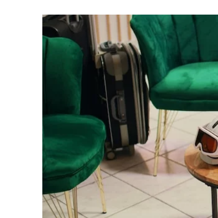
7 czerwca 2025
Sztuka dobierania d
podkreślą Twój unika
Odkryj, jak dodatki 
odzwierciedlać Two
oraz nadać Twoim st
niepowtarzalnego ch
Dowiedz się, jak dobi
które uzupełnią Twój
podkreślając jego wy