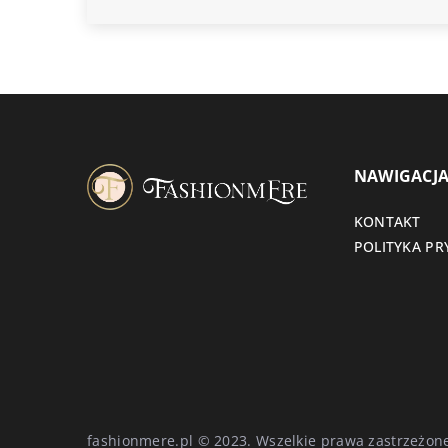
NAWIGACJ
KONTAKT
POLITYKA P
fashionmere.pl © 2023. Wszelkie prawa zastrzeżon