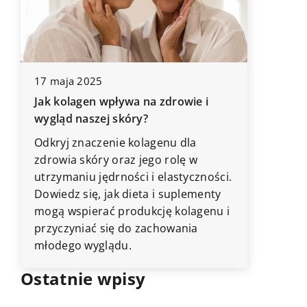
7 czerwc
17 maja 2025
Sztuka 
Jak kolagen wpływa na zdrowie i
podkreśl
wygląd naszej skóry?
ię
Odkryj, 
Odkryj znaczenie kolagenu dla
odzwier
zdrowia skóry oraz jego rolę w
oraz nad
utrzymaniu jędrności i elastyczności.
niepowt
Dowiedz się, jak dieta i suplementy
Dowiedz 
mogą wspierać produkcję kolagenu i
które uz
przyczyniać się do zachowania
podkreśl
młodego wyglądu.
Ostatnie wpisy