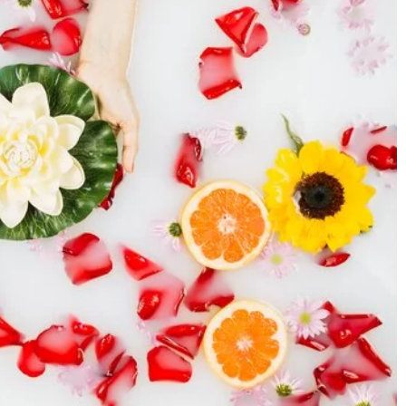
1 kwietnia 2026
dnie
Jak skutecznie wspierać regeneracj
aktyki
mięśni po intensywnym treningu?
Odkryj tajniki skutecznej regeneracj
ie
mięśni po treningach. Dowiedz się,
 dla swojej
jakie techniki i nawyki mogą
cznej? Poznaj
przyspieszyć odbudowę tkanki
ki i dowiedz
mięśniowej i zapobiec
 są
przetrenowaniu. Znajdź skuteczne
a Twojego
sposoby na odpoczynek i właściwą
suplementację.