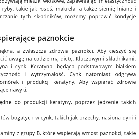
dżywiają mieszki włosowe, zapewniając im elastyczność
yby, takie jak łosoś, makrela, a także siemię lniane i
arczanie tych składników, możemy poprawić kondycję
pierające paznokcie
kna, a zwłaszcza zdrowia paznokci. Aby cieszyć się
cić uwagę na codzienną dietę. Kluczowymi składnikami,
tyna i cynk. Keratyna, będąca podstawowym białkiem
tyczność i wytrzymałość. Cynk natomiast odgrywa
komórek i produkcji keratyny. Aby wspierać zdrowie
ące nawyki:
będne do produkcji keratyny, poprzez jedzenie takich
któw bogatych w cynk, takich jak orzechy, nasiona dyni i
miny z grupy B, które wspierają wzrost paznokci, takie