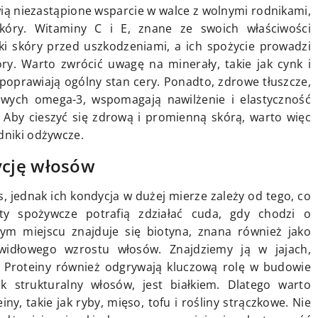
ią niezastąpione wsparcie w walce z wolnymi rodnikami,
skóry. Witaminy C i E, znane ze swoich właściwości
i skóry przed uszkodzeniami, a ich spożycie prowadzi
ry. Warto zwrócić uwagę na minerały, takie jak cynk i
 poprawiają ogólny stan cery. Ponadto, zdrowe tłuszcze,
wych omega-3, wspomagają nawilżenie i elastyczność
. Aby cieszyć się zdrową i promienną skórą, warto więc
dniki odżywcze.
ycję włosów
s, jednak ich kondycja w dużej mierze zależy od tego, co
y spożywcze potrafią zdziałać cuda, gdy chodzi o
m miejscu znajduje się biotyna, znana również jako
widłowego wzrostu włosów. Znajdziemy ją w jajach,
. Proteiny również odgrywają kluczową rolę w budowie
k strukturalny włosów, jest białkiem. Dlatego warto
y, takie jak ryby, mięso, tofu i rośliny strączkowe. Nie