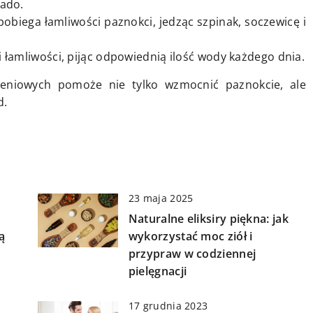
kado.
obiega łamliwości paznokci, jedząc szpinak, soczewicę i
 łamliwości, pijąc odpowiednią ilość wody każdego dnia.
eniowych pomoże nie tylko wzmocnić paznokcie, ale
d.
23 maja 2025
Naturalne eliksiry piękna: jak
ą
wykorzystać moc ziół i
przypraw w codziennej
pielęgnacji
17 grudnia 2023