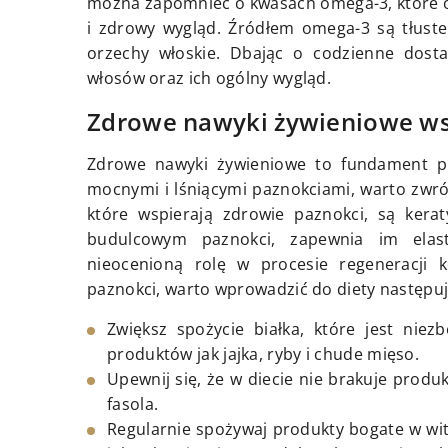
można zapomnieć o kwasach omega-3, które o
i zdrowy wygląd. Źródłem omega-3 są tłuste r
orzechy włoskie. Dbając o codzienne dost
włosów oraz ich ogólny wygląd.
Zdrowe nawyki żywieniowe ws
Zdrowe nawyki żywieniowe to fundament pię
mocnymi i lśniącymi paznokciami, warto zwró
które wspierają zdrowie paznokci, są kera
budulcowym paznokci, zapewnia im elas
nieocenioną rolę w procesie regeneracji 
paznokci, warto wprowadzić do diety następuj
Zwiększ spożycie białka, które jest niez
produktów jak jajka, ryby i chude mięso.
Upewnij się, że w diecie nie brakuje produ
fasola.
Regularnie spożywaj produkty bogate w wita