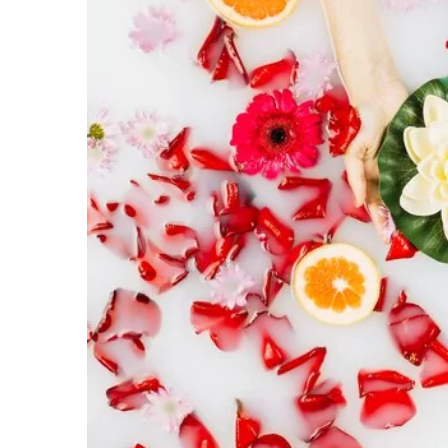
4 lipca 2024
Jak wybrać odpowie
ubezpieczenie dla pr
stomatologicznej?
Zastanawiasz się, jak
ubezpieczenie wybrać
praktyki stomatologi
szczegółowe wskazów
się, jakie rozwiązania
najkorzystniejsze dl
gabinetu.