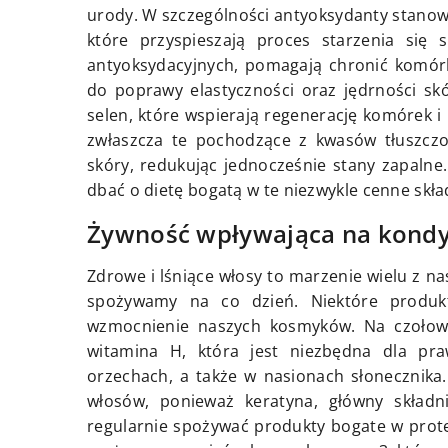
urody. W szczególności antyoksydanty stanow
które przyspieszają proces starzenia się 
antyoksydacyjnych, pomagają chronić komórk
do poprawy elastyczności oraz jędrności skó
selen, które wspierają regenerację komórek i
zwłaszcza te pochodzące z kwasów tłuszczo
skóry, redukując jednocześnie stany zapalne
dbać o dietę bogatą w te niezwykle cenne skła
Żywność wpływająca na kond
Zdrowe i lśniące włosy to marzenie wielu z na
spożywamy na co dzień. Niektóre produkt
wzmocnienie naszych kosmyków. Na czołowy
witamina H, która jest niezbędna dla pra
orzechach, a także w nasionach słonecznika
włosów, ponieważ keratyna, główny składni
regularnie spożywać produkty bogate w protein