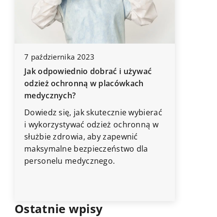
7 października 2023
4 lipca 2
Jak odpowiednio dobrać i używać
ę
Jak wyb
odzież ochronną w placówkach
ubezpiec
medycznych?
stomatol
i
Dowiedz się, jak skutecznie wybierać
Zastanaw
i wykorzystywać odzież ochronną w
ubezpiec
służbie zdrowia, aby zapewnić
praktyki
maksymalne bezpieczeństwo dla
szczegó
personelu medycznego.
się, jaki
najkorzy
gabinetu
Ostatnie wpisy